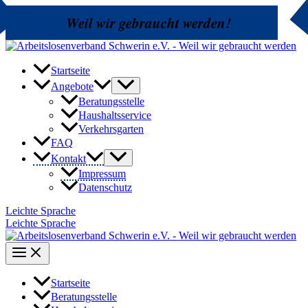
Zum
Weil wir gebraucht werden!
Inhalt
springen
Startseite
Angebote
Beratungsstelle
Haushaltsservice
Verkehrsgarten
FAQ
Kontakt
Impressum
Datenschutz
Leichte Sprache
Leichte Sprache
Startseite
Beratungsstelle